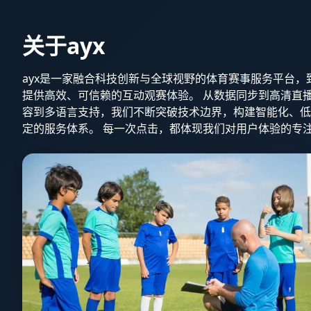
关于ayx
ayx是一家融合科技创新与全球视野的体育赛事服务平台，
提供高效、可信赖的互动观赛体验。 从数据同步到高清直
容到多语言支持，我们不断突破技术边界，构建智能化、低
定的服务体系。 每一次点击，都体现我们对用户体验的专