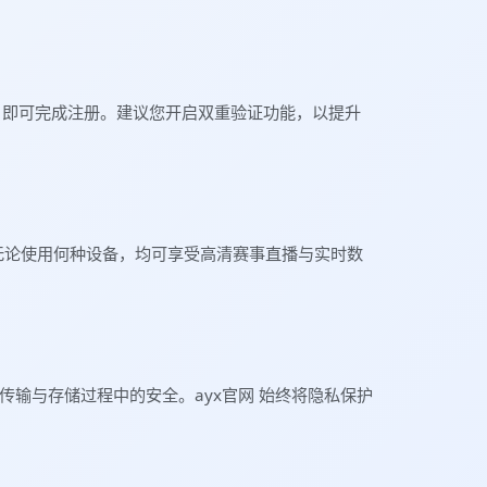
）即可完成注册。建议您开启双重验证功能，以提升
App。无论使用何种设备，均可享受高清赛事直播与实时数
在传输与存储过程中的安全。ayx官网 始终将隐私保护