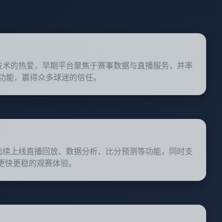
字技术的热爱，早期平台聚焦于赛事数据与直播服务，并率
功能，赢得众多球迷的信任。
台陆续上线直播回放、数据分析、比分预测等功能，同时支
来更快更稳的观赛体验。