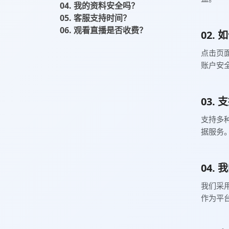
04. 我的资料安全吗？
05. 客服支持时间？
06. 观看直播是否收费？
02.
点击页
账户安
03.
支持多种
据服务
04.
我们采用
作为平