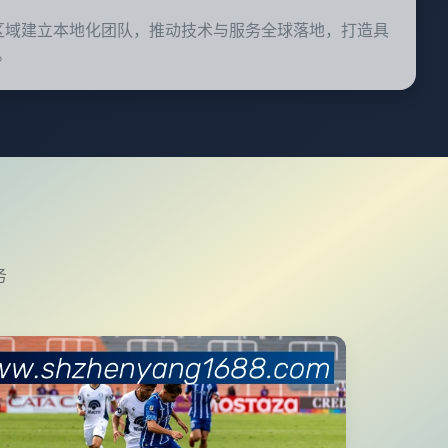
等区域建立本地化团队，推动技术与服务全球落地，打造具
。
务