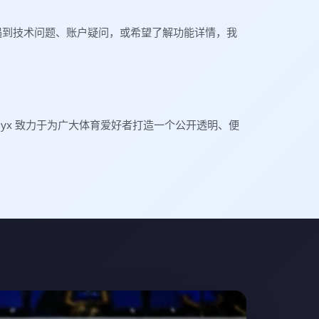
您遇到技术问题、账户疑问，或希望了解功能详情，我
yx 致力于为广大体育爱好者打造一个公开透明、便