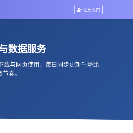
注册入口
事与数据服务
P下载
与
网页使用
，每日同步更新千场比
赛节奏。