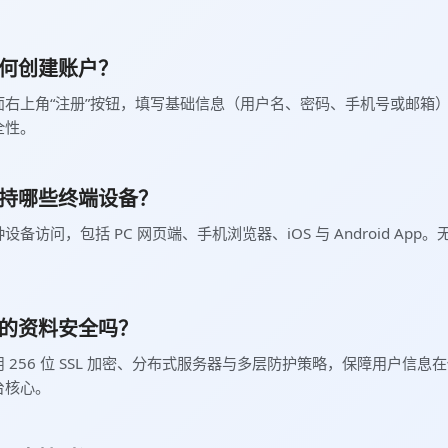
 如何创建账户？
面右上角“注册”按钮，填写基础信息（用户名、密码、手机号或邮箱
全性。
 支持哪些终端设备？
设备访问，包括 PC 网页端、手机浏览器、iOS 与 Android 
。
 我的资料安全吗？
 256 位 SSL 加密、分布式服务器与多层防护策略，保障用户信息
台核心。