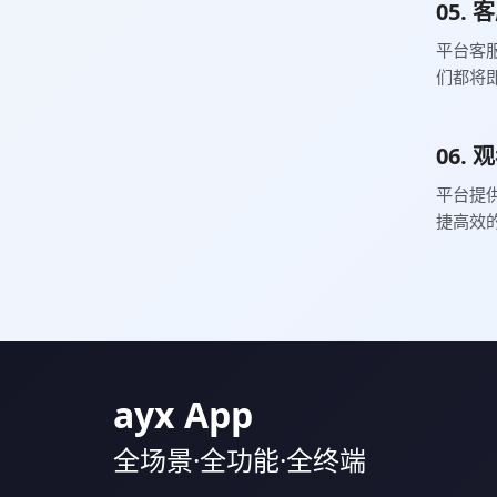
05.
平台客
们都将
06.
平台提
捷高效
ayx App
全场景·全功能·全终端