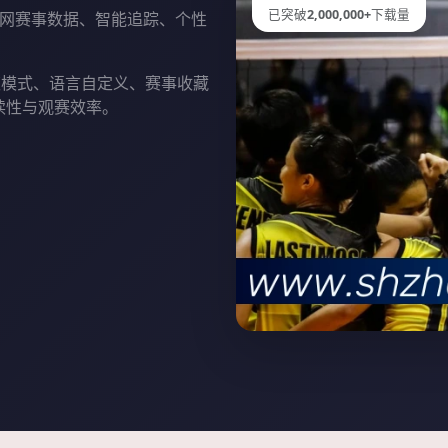
已突破
2,000,000+
下载量
官网赛事数据、智能追踪、个性
夜模式、语言自定义、赛事收藏
读性与观赛效率。