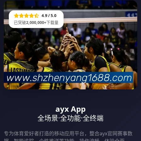
4.9 / 5.0
已突破
2,000,000+
下载量
ayx App
全场景·全功能·全终端
专为体育爱好者打造的移动应用平台，整合ayx官网赛事数
据、智能追踪、个性推送等功能，操作流畅，体验全面。