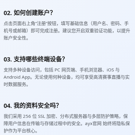
02. 如何创建账户？
点击页面右上角“注册”按钮，填写基础信息（用户名、密码、手
机号或邮箱）即可完成注册。建议您开启双重验证功能，以提升
账户安全性。
03. 支持哪些终端设备？
支持多种设备访问，包括 PC 网页端、手机浏览器、iOS 与
Android App。无论使用何种设备，均可享受高清赛事直播与实
时数据服务。
04. 我的资料安全吗？
我们采用 256 位 SSL 加密、分布式服务器与多层防护策略，保
障用户信息在传输与存储过程中的安全。ayx官网 始终将隐私保
护作为平台核心。