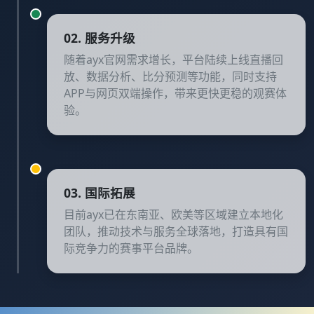
02. 服务升级
随着ayx官网需求增长，平台陆续上线直播回
放、数据分析、比分预测等功能，同时支持
APP与网页双端操作，带来更快更稳的观赛体
验。
03. 国际拓展
目前ayx已在东南亚、欧美等区域建立本地化
团队，推动技术与服务全球落地，打造具有国
际竞争力的赛事平台品牌。