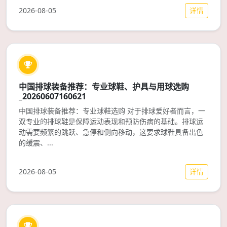
详情
2026-08-05
中国排球装备推荐：专业球鞋、护具与用球选购
_20260607160621
中国排球装备推荐：专业球鞋选购 对于排球爱好者而言，一
双专业的排球鞋是保障运动表现和预防伤病的基础。排球运
动需要频繁的跳跃、急停和侧向移动，这要求球鞋具备出色
的缓震、...
详情
2026-08-05