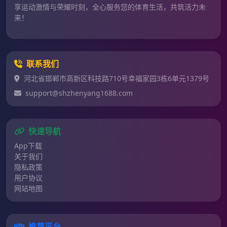
享运动激情与荣耀时刻，全心服务您的体育生活，共筑活力未
来！
联系我们
河北省邯郸市高新区科技路710号幸福家园3栋6单元1379号
support@shzhenyang1688.com
快速导航
App下载
关于我们
隐私政策
用户协议
网站地图
推荐平台