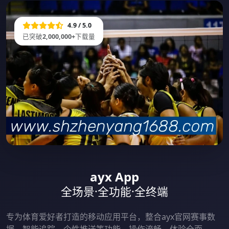
4.9 / 5.0
已突破
2,000,000+
下载量
ayx App
全场景·全功能·全终端
专为体育爱好者打造的移动应用平台，整合ayx官网赛事数
据、智能追踪、个性推送等功能，操作流畅，体验全面。