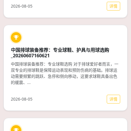
详情
2026-08-05
中国排球装备推荐：专业球鞋、护具与用球选购
_20260607160621
中国排球装备推荐：专业球鞋选购 对于排球爱好者而言，一
双专业的排球鞋是保障运动表现和预防伤病的基础。排球运
动需要频繁的跳跃、急停和侧向移动，这要求球鞋具备出色
的缓震、...
详情
2026-08-05