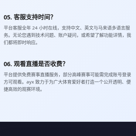
05. 客服支持时间？
平台客服全年 24 小时在线，支持中文、英文与马来语多语言服
务。无论您遇到技术问题、账户疑问，或希望了解功能详情，我
们都将即时响应。
06. 观看直播是否收费？
平台提供免费赛事直播服务，部分高峰赛事可能需完成账号登录
方可观看。ayx 致力于为广大体育爱好者打造一个公开透明、便
捷高效的观赛环境。