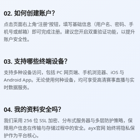
02. 如何创建账户？
点击页面右上角“注册”按钮，填写基础信息（用户名、密码、手
机号或邮箱）即可完成注册。建议您开启双重验证功能，以提升
账户安全性。
03. 支持哪些终端设备？
支持多种设备访问，包括 PC 网页端、手机浏览器、iOS 与
Android App。无论使用何种设备，均可享受高清赛事直播与实
时数据服务。
04. 我的资料安全吗？
我们采用 256 位 SSL 加密、分布式服务器与多层防护策略，保
障用户信息在传输与存储过程中的安全。ayx官网 始终将隐私保
护作为平台核心。