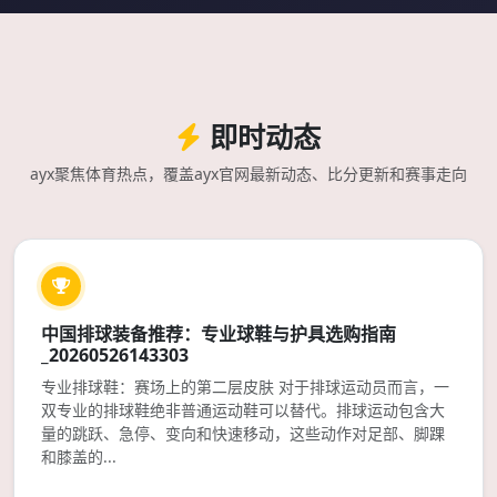
即时动态
ayx聚焦体育热点，覆盖ayx官网最新动态、比分更新和赛事走向
中国排球装备推荐：专业球鞋与护具选购指南
_20260526143303
专业排球鞋：赛场上的第二层皮肤 对于排球运动员而言，一
双专业的排球鞋绝非普通运动鞋可以替代。排球运动包含大
量的跳跃、急停、变向和快速移动，这些动作对足部、脚踝
和膝盖的...