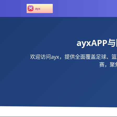
ayx
APP
欢迎访问
ayx
，提供全面覆盖足球、篮
赛，聚