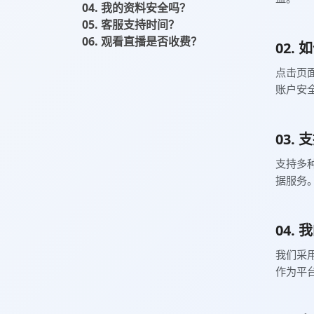
04. 我的资料安全吗？
05. 客服支持时间？
06. 观看直播是否收费？
02.
点击页
账户安
03.
支持多种
据服务
04.
我们采用
作为平