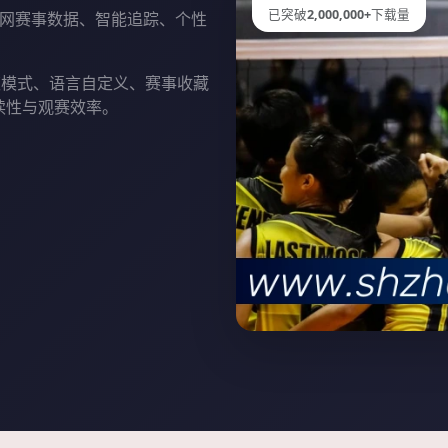
已突破
2,000,000+
下载量
官网赛事数据、智能追踪、个性
夜模式、语言自定义、赛事收藏
读性与观赛效率。