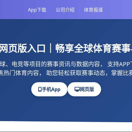
App下载
公司介绍
体育报道
与网页版入口｜畅享全球体育赛
球、电竞等项目的赛事资讯与数据内容， 支持
AP
焦热门体育内容， 助您轻松获取赛事动态，掌握比
手机App
网页版