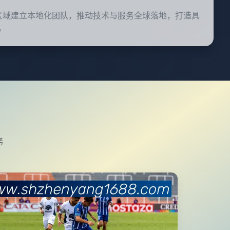
等区域建立本地化团队，推动技术与服务全球落地，打造具
。
务