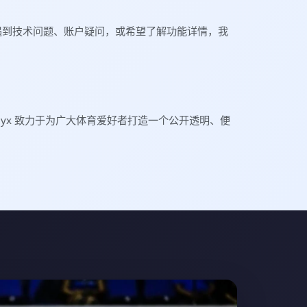
您遇到技术问题、账户疑问，或希望了解功能详情，我
yx 致力于为广大体育爱好者打造一个公开透明、便