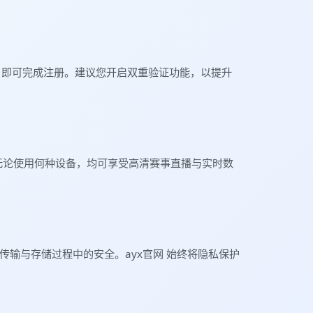
）即可完成注册。建议您开启双重验证功能，以提升
App。无论使用何种设备，均可享受高清赛事直播与实时数
在传输与存储过程中的安全。ayx官网 始终将隐私保护