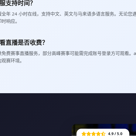
 客服支持时间？
服全年 24 小时在线，支持中文、英文与马来语多语言服务。无论
即时响应。
 观看直播是否收费？
供免费赛事直播服务，部分高峰赛事可能需完成账号登录方可观看。a
的观赛环境。
4.9 / 5.0