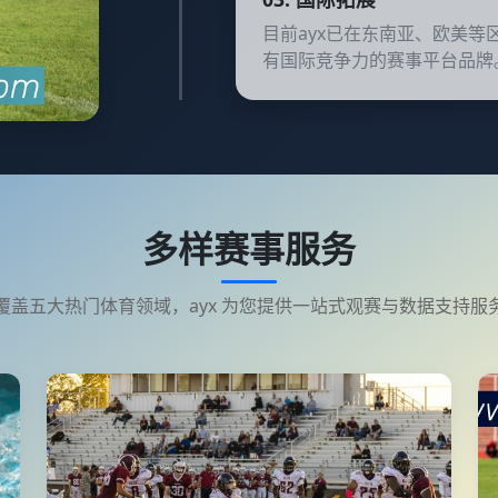
目前ayx已在东南亚、欧美
有国际竞争力的赛事平台品牌
多样赛事服务
覆盖五大热门体育领域，ayx 为您提供一站式观赛与数据支持服