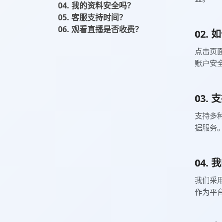
04. 我的资料安全吗？
05. 客服支持时间？
06. 观看直播是否收费？
02.
点击页
账户安
03.
支持多种
据服务
04.
我们采用
作为平