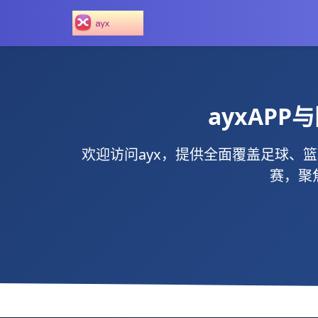
ayx
APP
欢迎访问
ayx
，提供全面覆盖足球、篮
赛，聚